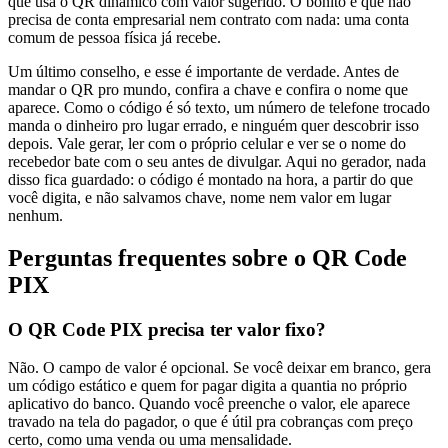
que usa o QR dinâmico com valor sugerido. O bonito é que não
precisa de conta empresarial nem contrato com nada: uma conta
comum de pessoa física já recebe.
Um último conselho, e esse é importante de verdade. Antes de
mandar o QR pro mundo, confira a chave e confira o nome que
aparece. Como o código é só texto, um número de telefone trocado
manda o dinheiro pro lugar errado, e ninguém quer descobrir isso
depois. Vale gerar, ler com o próprio celular e ver se o nome do
recebedor bate com o seu antes de divulgar. Aqui no gerador, nada
disso fica guardado: o código é montado na hora, a partir do que
você digita, e não salvamos chave, nome nem valor em lugar
nenhum.
Perguntas frequentes sobre o QR Code
PIX
O QR Code PIX precisa ter valor fixo?
Não. O campo de valor é opcional. Se você deixar em branco, gera
um código estático e quem for pagar digita a quantia no próprio
aplicativo do banco. Quando você preenche o valor, ele aparece
travado na tela do pagador, o que é útil pra cobranças com preço
certo, como uma venda ou uma mensalidade.