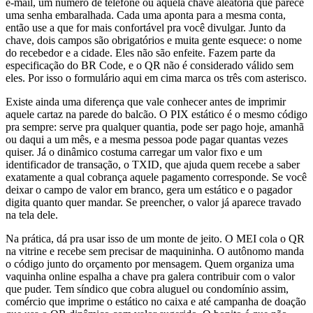
e-mail, um número de telefone ou aquela chave aleatória que parece
uma senha embaralhada. Cada uma aponta para a mesma conta,
então use a que for mais confortável pra você divulgar. Junto da
chave, dois campos são obrigatórios e muita gente esquece: o nome
do recebedor e a cidade. Eles não são enfeite. Fazem parte da
especificação do BR Code, e o QR não é considerado válido sem
eles. Por isso o formulário aqui em cima marca os três com asterisco.
Existe ainda uma diferença que vale conhecer antes de imprimir
aquele cartaz na parede do balcão. O PIX estático é o mesmo código
pra sempre: serve pra qualquer quantia, pode ser pago hoje, amanhã
ou daqui a um mês, e a mesma pessoa pode pagar quantas vezes
quiser. Já o dinâmico costuma carregar um valor fixo e um
identificador de transação, o TXID, que ajuda quem recebe a saber
exatamente a qual cobrança aquele pagamento corresponde. Se você
deixar o campo de valor em branco, gera um estático e o pagador
digita quanto quer mandar. Se preencher, o valor já aparece travado
na tela dele.
Na prática, dá pra usar isso de um monte de jeito. O MEI cola o QR
na vitrine e recebe sem precisar de maquininha. O autônomo manda
o código junto do orçamento por mensagem. Quem organiza uma
vaquinha online espalha a chave pra galera contribuir com o valor
que puder. Tem síndico que cobra aluguel ou condomínio assim,
comércio que imprime o estático no caixa e até campanha de doação