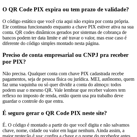
O QR Code PIX expira ou tem prazo de validade?
O código estático que você cria aqui não expira por conta própria.
Ele continua funcionando enquanto a chave PIX estiver ativa na sua
conta. QR codes dinâmicos gerados por sistemas de cobrança de
bancos podem ter data limite e até travar o valor, mas esse caso é
diferente do código simples montado nesta página.
Preciso de conta empresarial ou CNPJ pra receber
por PIX?
Não precisa. Qualquer conta com chave PIX cadastrada recebe
pagamentos, seja de pessoa física ou jurídica. MEI, autônomo, quem
faz uma vaquinha ou só quer dividir a conta do almoço: todos
podem usar o mesmo QR. Vale lembrar que receber valores tem
reflexo no imposto de renda, então quem usa pra trabalho deve
guardar o controle do que entra.
É seguro gerar o QR Code PIX neste site?
É. O código é montado a partir do que você digita e não salvamos
chave, nome, cidade ou valor em lugar nenhum. Ainda assim, a
maior proteção é sua: confira a chave e o nome do recebedor antes